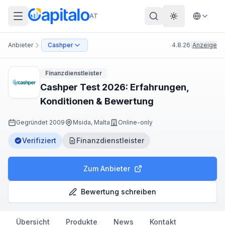
AT
Theme wechs
Anbieter
Cashper
4.8.26
|
Anzeige
Finanzdienstleister
Cashper Test 2026: Erfahrungen,
Konditionen & Bewertung
Gegründet
2009
Msida, Malta
Online-only
Verifiziert
Finanzdienstleister
Zum Anbieter
Bewertung schreiben
Übersicht
Produkte
News
Kontakt