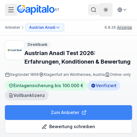
AT
Theme wechs
Anbieter
Austrian Anadi
6.8.26
|
Anzeige
Direktbank
Austrian Anadi Test 2026:
Erfahrungen, Konditionen & Bewertung
Gegründet
1896
Klagenfurt am Wörthersee, Austria
Online-only
Einlagensicherung bis 100.000 €
Verifiziert
Vollbanklizenz
Zum Anbieter
Bewertung schreiben