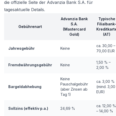
die offizielle Seite der Advanzia Bank S.A. für
tagesaktuelle Details.
Advanzia Bank
Typische
S.A.
Filialbank
Gebührenart
(Mastercard
Kreditkart
Gold)
(AT)
ca. 30,00 –
Jahresgebühr
Keine
70,00 EUR
1,50 % –
Fremdwährungsgebühr
Keine
2,00 %
Keine
ca. 3,00 %
Pauschalgebühr
Bargeldabhebung
(mind. 3,00
(aber Zinsen ab
EUR)
Tag 1)
ca. 12,00 %
Sollzins (effektiv p.a.)
24,69 %
– 14,00 %