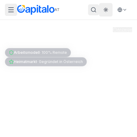
AT
Theme wechs
Anzeige
Home
Jobs
Arbeitsmodell
·
100% Remote
Heimatmarkt
·
Gegründet in Österreich
Arbeiten bei Capitalo
Capitalo ist 2014 in Österreich gestartet – als
kleines Vergleichsportal mit einer großen Idee.
Heute vergleichen tausende Nutzer in AT, DE und
CH ihre Finanzprodukte bei uns. Wir wachsen
weiter und suchen Menschen, die Transparenz in
der Finanzbranche vorantreiben wollen.