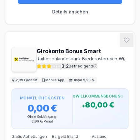
KONTOFÜHRUNG
AUSLANDSEINSATZ
2,90 €/Monat
0,00 %
Details ansehen
Zinsen
DISPOZINS
12,50 % p.a.
Bargeld
Girokonto Bonus Smart
Raiffeisenlandesbank Niederösterreich-Wien AG
ABHEBEN INLAND
ABHEBEN AUSLAND
0,00 €
0,00 €
3,2
Befriedigend
2,99 €/Monat
Mobile App
Dispo 9,99 %
WILLKOMMENSBONUS
MONATLICHE KOSTEN
80,00 €
0,00 €
+
Ohne Geldeingang:
2,99 €
/Monat
Gratis Abhebungen
Bargeld Inland
Ausland