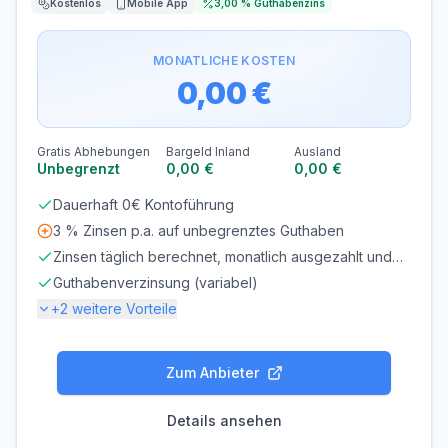
Kostenlos
Mobile App
3,00 %
Guthabenzins
MONATLICHE KOSTEN
0,00 €
Gratis Abhebungen
Bargeld Inland
Ausland
Unbegrenzt
0,00 €
0,00 €
Dauerhaft 0€ Kontoführung
3 % Zinsen p.a. auf unbegrenztes Guthaben
Zinsen täglich berechnet, monatlich ausgezahlt und
jederzeit verfügbar
Guthabenverzinsung (variabel)
+
2
weitere Vorteile
Gebühren
Zum Anbieter
KONTOFÜHRUNG
0,00 €/Monat
Details ansehen