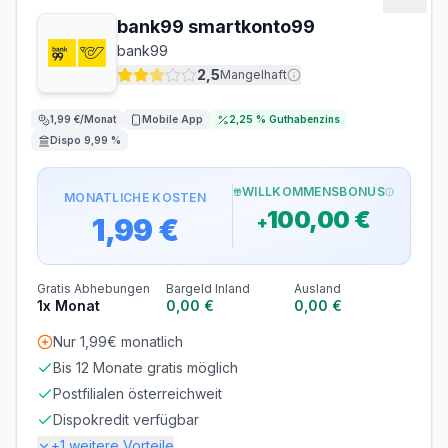
Bargeld
bank99 smartkonto99
bank99
ABHEBEN INLAND
ABHEBEN AUSLAND
0,00 €
1,82 €
2,5
Mangelhaft
1,99 €/Monat
Mobile App
2,25 %
Guthabenzins
Dispo 9,99 %
WILLKOMMENSBONUS
MONATLICHE KOSTEN
100,00 €
1,99 €
+
Gratis Abhebungen
Bargeld Inland
Ausland
1x Monat
0,00 €
0,00 €
Nur 1,99€ monatlich
Bis 12 Monate gratis möglich
Postfilialen österreichweit
Dispokredit verfügbar
+
1
weitere Vorteile