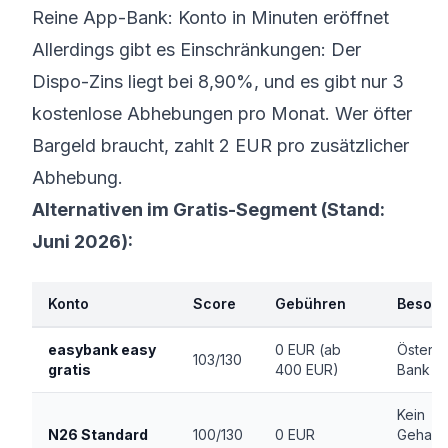
Reine App-Bank: Konto in Minuten eröffnet
Allerdings gibt es Einschränkungen: Der
Dispo-Zins liegt bei 8,90%, und es gibt nur 3
kostenlose Abhebungen pro Monat. Wer öfter
Bargeld braucht, zahlt 2 EUR pro zusätzlicher
Abhebung.
Alternativen im Gratis-Segment (Stand:
Juni 2026):
Konto
Score
Gebühren
Besond
easybank easy
0 EUR (ab
Österre
103/130
gratis
400 EUR)
Bank
Kein
N26 Standard
100/130
0 EUR
Gehalt