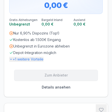
0,00 €
Gratis Abhebungen
Bargeld Inland
Ausland
Unbegrenzt
0,00 €
0,00 €
Nur 6,90% Dispozins (Top!)
Kostenlos ab 1.500€ Eingang
Unbegrenzt in Eurozone abheben
Depot-Integration möglich
+
1
weitere Vorteile
Gebühren
Zum Anbieter
KONTOFÜHRUNG
AUSLANDSEINSATZ
0,00 €/Monat
0,75 %
Details ansehen
Zinsen
DISPOZINS
6,90 % p.a.