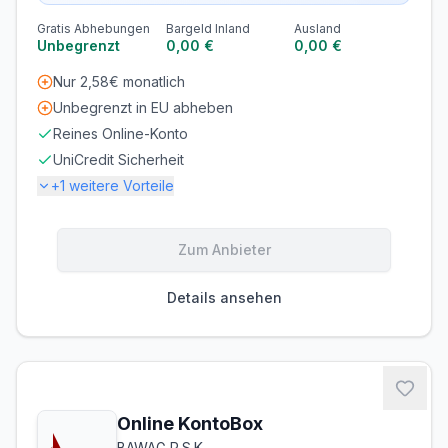
Gratis Abhebungen
Bargeld Inland
Ausland
Unbegrenzt
0,00 €
0,00 €
Nur 2,58€ monatlich
Unbegrenzt in EU abheben
Reines Online-Konto
UniCredit Sicherheit
+
1
weitere Vorteile
Gebühren
Zum Anbieter
KONTOFÜHRUNG
AUSLANDSEINSATZ
2,58 €/Monat
0,80 %
Details ansehen
Bargeld
ABHEBEN INLAND
ABHEBEN AUSLAND
0,00 €
0,00 €
Online KontoBox
BAWAG P.S.K.