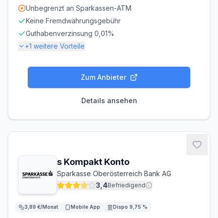
Unbegrenzt an Sparkassen-ATM
Keine Fremdwährungsgebühr
Guthabenverzinsung 0,01%
+
1
weitere Vorteile
Gebühren
Zum Anbieter
KONTOFÜHRUNG
AUSLANDSEINSATZ
3,89 €/Monat
0,00 %
Details ansehen
Zinsen
GUTHABENZINS
0,01 % p.a.
Bargeld
s Kompakt Konto
Sparkasse Oberösterreich Bank AG
ABHEBEN INLAND
ABHEBEN AUSLAND
0,00 €
0,00 €
3,4
Befriedigend
3,89 €/Monat
Mobile App
Dispo 9,75 %