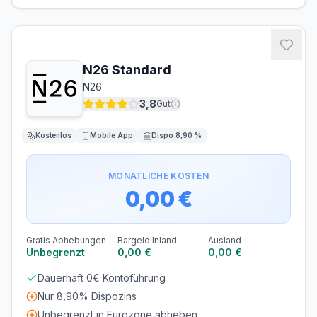
Zinsen
GUTHABENZINS
3,00 % p.a.
Bargeld
N26 Standard
N26
ABHEBEN INLAND
ABHEBEN AUSLAND
1,00 €
1,00 €
3,8
Gut
Kostenlos
Mobile App
Dispo 8,90 %
MONATLICHE KOSTEN
0,00 €
Gratis Abhebungen
Bargeld Inland
Ausland
Unbegrenzt
0,00 €
0,00 €
Dauerhaft 0€ Kontoführung
Nur 8,90% Dispozins
Unbegrenzt in Eurozone abheben