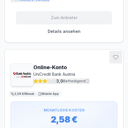
Gebühren
Zum Anbieter
KONTOFÜHRUNG
AUSLANDSEINSATZ
1,99 €/Monat
0,75 %
Details ansehen
Zinsen
DISPOZINS
GUTHABENZINS
9,99 % p.a.
0,50 % p.a.
Bargeld
Online-Konto
UniCredit Bank Austria
ABHEBEN INLAND
ABHEBEN AUSLAND
0,80 €
0,00 €
3,0
Befriedigend
2,58 €/Monat
Mobile App
MONATLICHE KOSTEN
2,58 €