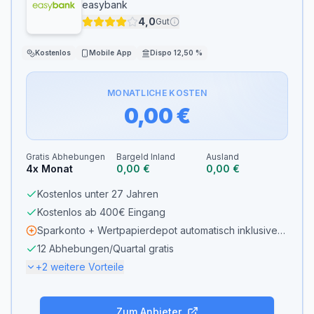
easybank
4,0
Gut
Kostenlos
Mobile App
Dispo 12,50 %
MONATLICHE KOSTEN
0,00 €
Gratis Abhebungen
Bargeld Inland
Ausland
4x Monat
0,00 €
0,00 €
Kostenlos unter 27 Jahren
Kostenlos ab 400€ Eingang
Sparkonto + Wertpapierdepot automatisch inklusive
(easy plan; Depot ohne laufende Gebühren bis
12 Abhebungen/Quartal gratis
31.12.2028, Kosten nur beim Handel)
+
2
weitere Vorteile
Gebühren
Zum Anbieter