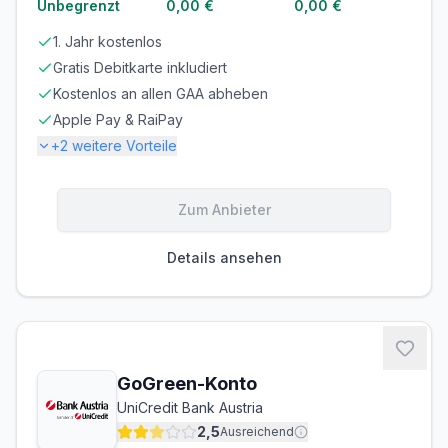
Unbegrenzt
0,00 €
0,00 €
1. Jahr kostenlos
Gratis Debitkarte inkludiert
Kostenlos an allen GAA abheben
Apple Pay & RaiPay
+
2
weitere Vorteile
Gebühren
Zum Anbieter
KONTOFÜHRUNG
AUSLANDSEINSATZ
2,99 €/Monat
1,00 %
Details ansehen
Zinsen
DISPOZINS
9,99 % p.a.
Bargeld
GoGreen-Konto
UniCredit Bank Austria
ABHEBEN INLAND
ABHEBEN AUSLAND
0,00 €
0,00 €
2,5
Ausreichend