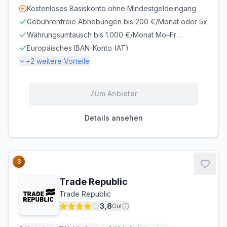
Kostenloses Basiskonto ohne Mindestgeldeingang
Gebührenfreie Abhebungen bis 200 €/Monat oder 5x
Währungsumtausch bis 1.000 €/Monat Mo–Fr
kostenlos, Wochenendaufschlag 1 %
Europäisches IBAN-Konto (AT)
+
2
weitere Vorteile
Gebühren
Zum Anbieter
KONTOFÜHRUNG
AUSLANDSEINSATZ
0,00 €/Monat
1,00 %
Details ansehen
Bargeld
ABHEBEN INLAND
ABHEBEN AUSLAND
0,00 €
0,00 €
3
Trade Republic
Trade Republic
3,8
Gut