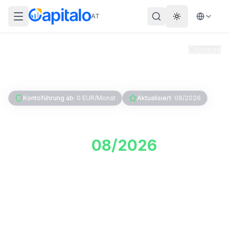
AT
Theme wechs
Anzeige
Home
Konto & Karte
Girokonto
Vergleich
Kontoführung ab
·
0 EUR/Monat
Aktualisiert
·
08/2026
Girokonto Vergleich
Österreich
08/2026
: Ab 0
EUR
Welches Girokonto ist in Österreich wirklich
kostenlos? Vergleiche Erste Bank, Raiffeisen, N26,
Easybank, Bank99 & weitere nach