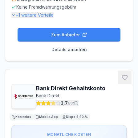
Keine Fremdwährungsgebühr
+
1
weitere Vorteile
Gebühren
Zum Anbieter
KONTOFÜHRUNG
AUSLANDSEINSATZ
0,00 €/Monat
0,00 %
Details ansehen
Zinsen
DISPOZINS
8,90 % p.a.
Bargeld
Bank Direkt Gehaltskonto
Bank Direkt
ABHEBEN INLAND
ABHEBEN AUSLAND
0,00 €
0,00 €
3,7
Gut
Kostenlos
Mobile App
Dispo 6,90 %
MONATLICHE KOSTEN