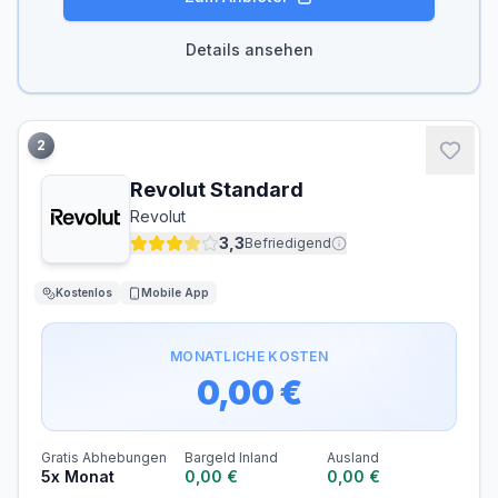
KONTOFÜHRUNG
AUSLANDSEINSATZ
0,00 €/Monat
0,75 %
Details ansehen
Zinsen
DISPOZINS
12,50 % p.a.
2
Bargeld
Revolut Standard
Revolut
ABHEBEN INLAND
ABHEBEN AUSLAND
0,00 €
0,00 €
3,3
Befriedigend
Kostenlos
Mobile App
MONATLICHE KOSTEN
0,00 €
Gratis Abhebungen
Bargeld Inland
Ausland
5x Monat
0,00 €
0,00 €