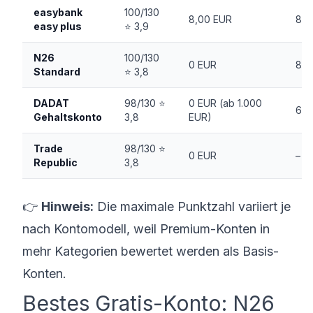
easybank
100/130
8,00 EUR
8,
easy plus
⭐ 3,9
N26
100/130
0 EUR
8,
Standard
⭐ 3,8
DADAT
98/130 ⭐
0 EUR (ab 1.000
6,
Gehaltskonto
3,8
EUR)
Trade
98/130 ⭐
0 EUR
–
Republic
3,8
👉
Hinweis:
Die maximale Punktzahl variiert je
nach Kontomodell, weil Premium-Konten in
mehr Kategorien bewertet werden als Basis-
Konten.
Bestes Gratis-Konto: N26