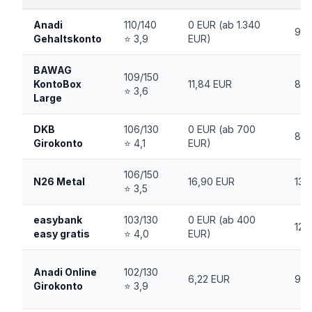
Anadi
110/140
0 EUR (ab 1.340
9,
Gehaltskonto
⭐ 3,9
EUR)
BAWAG
109/150
KontoBox
11,84 EUR
8,
⭐ 3,6
Large
DKB
106/130
0 EUR (ab 700
8,5
Girokonto
⭐ 4,1
EUR)
106/150
N26 Metal
16,90 EUR
13,
⭐ 3,5
easybank
103/130
0 EUR (ab 400
12,
easy gratis
⭐ 4,0
EUR)
Anadi Online
102/130
6,22 EUR
9,
Girokonto
⭐ 3,9