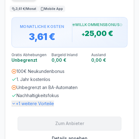
3,61 €/Monat
Mobile App
WILLKOMMENSBONUS
MONATLICHE KOSTEN
25,00 €
3,61 €
+
Gratis Abhebungen
Bargeld Inland
Ausland
Unbegrenzt
0,00 €
0,00 €
100€ Neukundenbonus
1. Jahr kostenlos
Unbegrenzt an BA-Automaten
Nachhaltigkeitsfokus
+
1
weitere Vorteile
Gebühren
Zum Anbieter
KONTOFÜHRUNG
AUSLANDSEINSATZ
3,61 €/Monat
0,80 %
Details ansehen