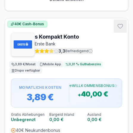
Bargeld
ABHEBEN INLAND
ABHEBEN AUSLAND
0,00 €
2,30 €
40€ Cash-Bonus
s Kompakt Konto
Erste Bank
3,3
Befriedigend
3,89 €/Monat
Mobile App
0,01 %
Guthabenzins
Dispo verfügbar
WILLKOMMENSBONUS
MONATLICHE KOSTEN
40,00 €
3,89 €
+
Gratis Abhebungen
Bargeld Inland
Ausland
Unbegrenzt
0,00 €
0,00 €
40€ Neukundenbonus