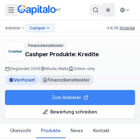
AT
Theme wechs
Anbieter
Cashper
4.8.26
|
Anzeige
Finanzdienstleister
Cashper Produkte: Kredite
Gegründet
2009
Msida, Malta
Online-only
Verifiziert
Finanzdienstleister
Zum Anbieter
Bewertung schreiben
Übersicht
Produkte
News
Kontakt