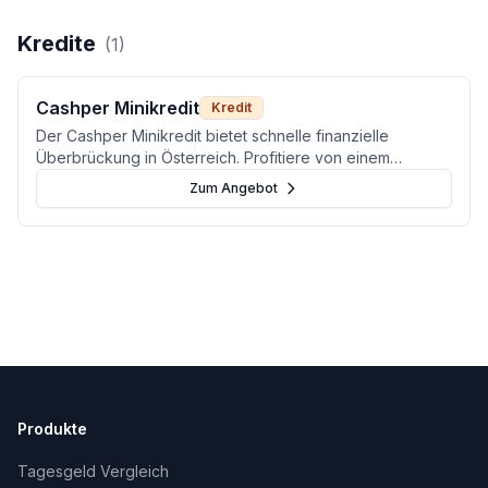
Kredite
(
1
)
Cashper Minikredit
Kredit
Der Cashper Minikredit bietet schnelle finanzielle
Überbrückung in Österreich. Profitiere von einem
digitalen Antrag und einer KSV-neutralen Anfrage, auch
Zum Angebot
bei bestehenden KSV-Einträgen.
Produkte
Tagesgeld Vergleich