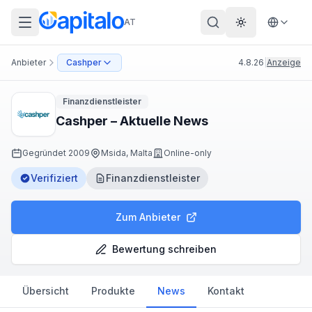
AT
Theme wechs
Anbieter
Cashper
4.8.26
|
Anzeige
Finanzdienstleister
Cashper – Aktuelle News
Gegründet
2009
Msida, Malta
Online-only
Verifiziert
Finanzdienstleister
Zum Anbieter
Bewertung schreiben
Übersicht
Produkte
News
Kontakt