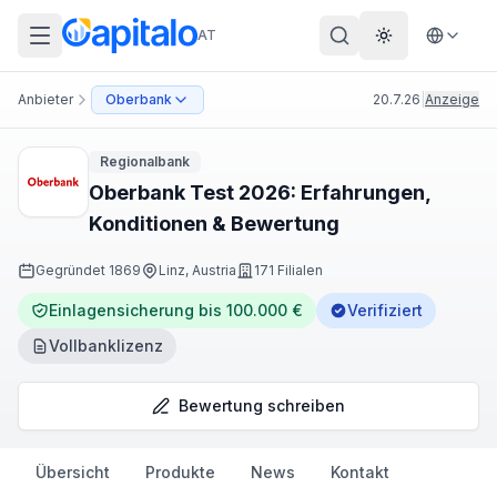
AT
Theme wechs
Anbieter
Oberbank
20.7.26
|
Anzeige
Regionalbank
Oberbank Test 2026: Erfahrungen,
Konditionen & Bewertung
Gegründet
1869
Linz, Austria
171 Filialen
Einlagensicherung bis 100.000 €
Verifiziert
Vollbanklizenz
Bewertung schreiben
Übersicht
Produkte
News
Kontakt