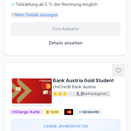
Teilzahlung ab 5 % der Rechnung möglich
Mehr Details anzeigen
Zum Anbieter
Gebühren-Details
PARTNERKARTE
ERSATZKARTE
Details ansehen
Kostenlos
Kostenlos
Zinsen & Kredit
SOLLZINS
EFF. JAHRESZINS
18,00% p.a.
19.56% p.a.
Bank Austria Gold Student
ZINSFREIE ZEIT
MINDESTTILGUNG
UniCredit Bank Austria
0 Tage
5%
3,2
Befriedigend
Bargeldabhebungen: Zinsen ab Tag 1
Die zinsfreie Zeit gilt nur für Einkäufe. Bei
Charge-Karte
Bargeldabhebungen fallen sofort
🥇
Gold
18,00% p.a.
+ Girokonto
Zinsen an.
Voraussetzungen
DEINE JAHRESKOSTEN