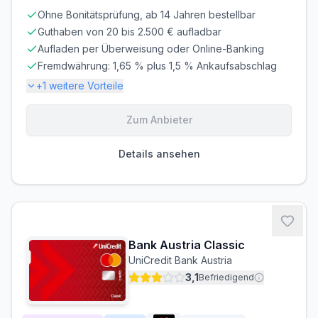
Ohne Bonitätsprüfung, ab 14 Jahren bestellbar
BONITÄTSPRÜFUNG
GIROKONTO
Erforderlich
Erforderlich
Guthaben von 20 bis 2.500 € aufladbar
Aufladen per Überweisung oder Online-Banking
Fremdwährung: 1,65 % plus 1,5 % Ankaufsabschlag
+
1
weitere Vorteile
Zum Anbieter
Gebühren-Details
PARTNERKARTE
ERSATZKARTE
Details ansehen
Kostenlos
Kostenlos
Gebührenbefreiung möglich
Im 1. Monat gratis
Wechselkurs
Bank Austria Classic
KURSQUELLE
UniCredit Bank Austria
Bankinterner Wechselkurs (Aufschlag möglich)
3,1
Befriedigend
Zusätzlicher Aufschlag:
1,50
%
Gesamtkosten im Ausland können höher sein als die