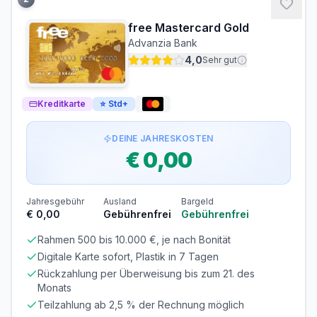
22,60% p.a.
25.09% p.a.
free Mastercard Gold
ZINSFREIE ZEIT
MINDESTTILGUNG
Advanzia Bank
51 Tage
3%
4,0
Sehr gut
Bargeldabhebungen: Zinsen ab Tag 1
Die zinsfreie Zeit gilt nur für Einkäufe. Bei
Kreditkarte
Bargeldabhebungen fallen sofort
⭐
Std+
22,60% p.a.
Zinsen an.
Voraussetzungen
DEINE JAHRESKOSTEN
€ 0,00
MINDESTALTER
MINDESTEINKOMMEN
ab 18 Jahren
ab € 0,00/Monat
BONITÄTSPRÜFUNG
GIROKONTO
Jahresgebühr
Ausland
Bargeld
Erforderlich
Nicht erforderlich
€ 0,00
Gebührenfrei
Gebührenfrei
Rahmen 500 bis 10.000 €, je nach Bonität
Abrechnung & Zahlung
Digitale Karte sofort, Plastik in 7 Tagen
Manuelle Überweisung
Rückzahlung per Überweisung bis zum 21. des
Sie müssen den Rechnungsbetrag selbst überweisen.
Monats
Beachten Sie die Zahlungsfrist!
Teilzahlung ab 2,5 % der Rechnung möglich