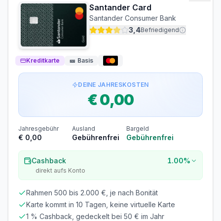
Santander Card
BONITÄTSPRÜFUNG
GIROKONTO
Santander Consumer Bank
Nicht erforderlich
Erforderlich
3,4
Befriedigend
Abrechnung & Zahlung
Kreditkarte
🎫
Basis
Automatischer Einzug
Der Rechnungsbetrag wird automatisch per SEPA-
Lastschrift von Ihrem Konto abgebucht.
DEINE JAHRESKOSTEN
€ 0,00
Jahresgebühr
Ausland
Bargeld
€ 0,00
Gebührenfrei
Gebührenfrei
Cashback
1.00%
direkt aufs Konto
Rahmen 500 bis 2.000 €, je nach Bonität
Karte kommt in 10 Tagen, keine virtuelle Karte
1 % Cashback, gedeckelt bei 50 € im Jahr