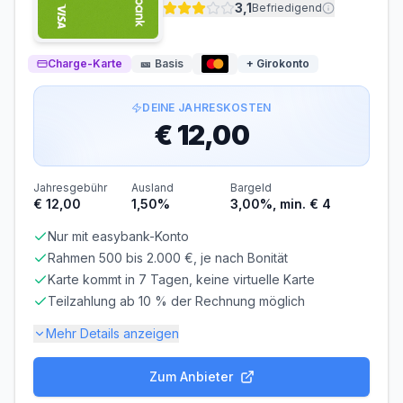
3,1
Befriedigend
Abrechnung & Zahlung
Charge-Karte
🎫
Basis
+ Girokonto
Automatischer Einzug
Der Rechnungsbetrag wird automatisch per SEPA-
Lastschrift von Ihrem Konto abgebucht.
DEINE JAHRESKOSTEN
Sofortige Belastung des Multi-Währungs-Kontos bei
€ 12,00
jeder Transaktion
Jahresgebühr
Ausland
Bargeld
€ 12,00
1,50%
3,00%, min. € 4
Nur mit easybank-Konto
Rahmen 500 bis 2.000 €, je nach Bonität
Karte kommt in 7 Tagen, keine virtuelle Karte
Teilzahlung ab 10 % der Rechnung möglich
Mehr Details anzeigen
Zum Anbieter
Gebühren-Details