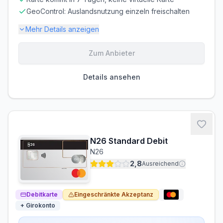
GeoControl: Auslandsnutzung einzeln freischalten
Mehr Details anzeigen
Zum Anbieter
Gebühren-Details
PARTNERKARTE
ERSATZKARTE
Details ansehen
Kostenlos
Kostenlos
Voraussetzungen
MINDESTALTER
MINDESTEINKOMMEN
ab 18 Jahren
ab € 0,00/Monat
N26 Standard Debit
BONITÄTSPRÜFUNG
GIROKONTO
N26
Nicht erforderlich
Erforderlich
2,8
Ausreichend
Debitkarte
Eingeschränkte Akzeptanz
+ Girokonto