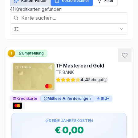
Karten-Finder
Kostenrechner
Filter
41
Kreditkarte
n
gefunden
1
Empfehlung
TF Mastercard Gold
TF BANK
4,4
Sehr gut
Kreditkarte
Mittlere Anforderungen
⭐
Std+
DEINE JAHRESKOSTEN
€ 0,00