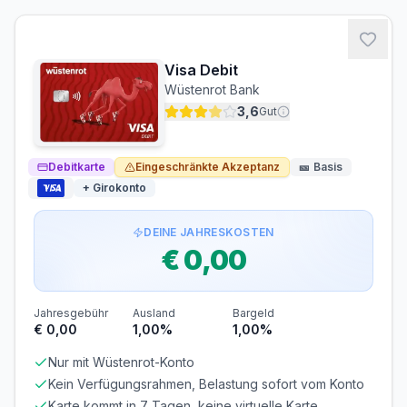
MINDESTALTER
MINDESTEINKOMMEN
ab 18 Jahren
ab € 0,00/Monat
Visa Debit
BONITÄTSPRÜFUNG
GIROKONTO
Wüstenrot Bank
Nicht erforderlich
Erforderlich
3,6
Gut
Abrechnung & Zahlung
Debitkarte
Eingeschränkte Akzeptanz
🎫
Basis
Automatischer Einzug
+ Girokonto
Der Rechnungsbetrag wird automatisch per SEPA-
Lastschrift von Ihrem Konto abgebucht.
DEINE JAHRESKOSTEN
€ 0,00
Jahresgebühr
Ausland
Bargeld
€ 0,00
1,00%
1,00%
Nur mit Wüstenrot-Konto
Kein Verfügungsrahmen, Belastung sofort vom Konto
Karte kommt in 7 Tagen, keine virtuelle Karte