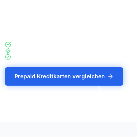
Guthabenbasis. Echte Kreditkarten mit
Kreditrahmen erfordern immer eine
Bonitätsprüfung. Wir zeigen dir, welche Optionen
du hast.
Ehrlich statt irreführend
Prepaid = volle Funktionalität
Kein Account, keine versteckten Kosten
Prepaid Kreditkarten vergleichen
Jetzt Karten-Finder starten