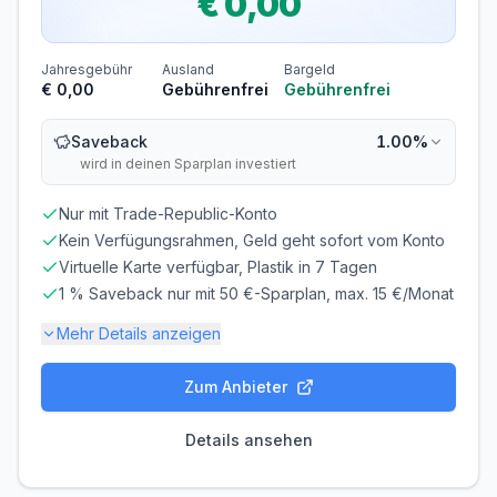
€ 0,00
BONITÄTSPRÜFUNG
GIROKONTO
Nicht erforderlich
Nicht erforderlich
Jahresgebühr
Ausland
Bargeld
€ 0,00
Gebührenfrei
Gebührenfrei
Abrechnung & Zahlung
Saveback
1.00%
Manuelle Überweisung
wird in deinen Sparplan investiert
Sie müssen den Rechnungsbetrag selbst überweisen.
Beachten Sie die Zahlungsfrist!
Nur mit Trade-Republic-Konto
Frist beachten! Bei verspäteter Zahlung fallen
Kein Verfügungsrahmen, Geld geht sofort vom Konto
Verzugszinsen an.
Virtuelle Karte verfügbar, Plastik in 7 Tagen
Überweisung bis zum 21. des Monats erforderlich
1 % Saveback nur mit 50 €-Sparplan, max. 15 €/Monat
Mehr Details anzeigen
Zum Anbieter
Gebühren-Details
PARTNERKARTE
ERSATZKARTE
Details ansehen
Kostenlos
€ 5,00
Voraussetzungen