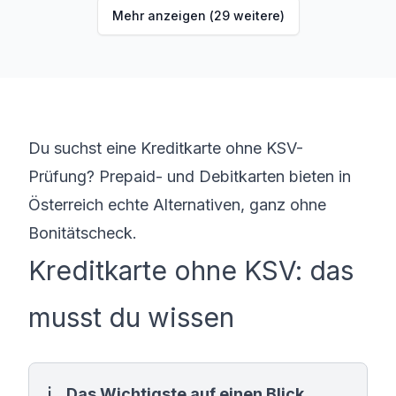
Mehr anzeigen (
29
weitere)
Zinsen & Kredit
ZINSFREIE ZEIT
0 Tage
Voraussetzungen
MINDESTALTER
MINDESTEINKOMMEN
Du suchst eine Kreditkarte ohne KSV-
ab 18 Jahren
ab € 0,00/Monat
Prüfung? Prepaid- und Debitkarten bieten in
BONITÄTSPRÜFUNG
GIROKONTO
Österreich echte Alternativen, ganz ohne
Erforderlich
Erforderlich
Bonitätscheck.
Kreditkarte ohne KSV: das
musst du wissen
Das Wichtigste auf einen Blick