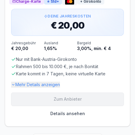
Charge-Karte
⭐
Std+
+ Girokonto
angezeigte Fremdwährungsgebühr.
Voraussetzungen
DEINE JAHRESKOSTEN
€ 20,00
MINDESTALTER
MINDESTEINKOMMEN
ab 14 Jahren
ab € 0,00/Monat
Jahresgebühr
Ausland
Bargeld
BONITÄTSPRÜFUNG
GIROKONTO
€ 20,00
1,65%
3,00%, min. € 4
Nicht erforderlich
Nicht erforderlich
Nur mit Bank-Austria-Girokonto
Abrechnung & Zahlung
Rahmen 500 bis 10.000 €, je nach Bonität
Karte kommt in 7 Tagen, keine virtuelle Karte
Manuelle Überweisung
Sie müssen den Rechnungsbetrag selbst überweisen.
Mehr Details anzeigen
Beachten Sie die Zahlungsfrist!
Frist beachten! Bei verspäteter Zahlung fallen
Zum Anbieter
Verzugszinsen an.
Gebühren-Details
Prepaid: Guthaben wird per Überweisung oder Online-
PARTNERKARTE
ERSATZKARTE
Details ansehen
Banking aufgeladen. 2 Barbehebungen pro
€ 20,00
€ 18,00
Abrechnungsperiode gratis, danach EUR 3,- pro
Behebung.
Gebührenbefreiung möglich
im 1. Jahr keine Kartengebühr