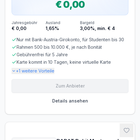
€ 0,00
MINDESTALTER
MINDESTEINKOMMEN
ab 18 Jahren
ab € 0,00/Monat
BONITÄTSPRÜFUNG
GIROKONTO
Jahresgebühr
Ausland
Bargeld
Erforderlich
Nicht erforderlich
€ 0,00
1,65%
3,00%, min. € 4
Nur mit Bank-Austria-Girokonto, für Studenten bis 30
Rahmen 500 bis 10.000 €, je nach Bonität
Gebührenfrei für 5 Jahre
Karte kommt in 10 Tagen, keine virtuelle Karte
+
1
weitere Vorteile
Zum Anbieter
Gebühren-Details
PARTNERKARTE
ERSATZKARTE
Details ansehen
Kostenlos
€ 18,00
Gebührenbefreiung möglich
5 Jahre keine Kartengebühr
Zinsen & Kredit