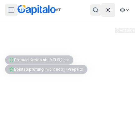
AT
Theme wechs
Anzeige
Home
Konto & Karte
Kreditkarte
Kreditkarte ohne KSV
Prepaid Karten ab
·
0 EUR/Jahr
Bonitätsprüfung
·
Nicht nötig (Prepaid)
Kreditkarte ohne KSV in
Österreich: Was wirklich
geht
Gibt es in Österreich eine Kreditkarte ohne KSV-
Abfrage? Ja - aber nur als Prepaid-Karte auf