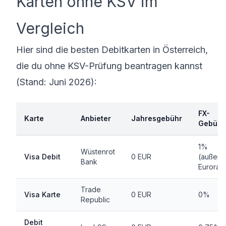
Karten ohne KSV im
Vergleich
Hier sind die besten Debitkarten in Österreich,
die du ohne KSV-Prüfung beantragen kannst
(Stand: Juni 2026):
FX-
Karte
Anbieter
Jahresgebühr
Gebühr
1%
Wüstenrot
Visa Debit
0 EUR
(außerh
Bank
Eurorau
Trade
Visa Karte
0 EUR
0%
Republic
Debit