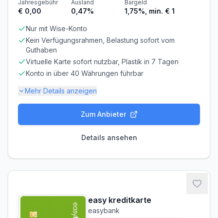
Jahresgebühr
Ausland
Bargeld
€ 0,00
0,47%
1,75%, min. € 1
Nur mit Wise-Konto
Kein Verfügungsrahmen, Belastung sofort vom
Guthaben
Virtuelle Karte sofort nutzbar, Plastik in 7 Tagen
Konto in über 40 Währungen führbar
Mehr Details anzeigen
Zum Anbieter
Gebühren-Details
PARTNERKARTE
ERSATZKARTE
Details ansehen
Kostenlos
€ 4,00
Voraussetzungen
MINDESTALTER
MINDESTEINKOMMEN
ab 18 Jahren
ab € 0,00/Monat
easy kreditkarte
BONITÄTSPRÜFUNG
GIROKONTO
easybank
Nicht erforderlich
Erforderlich