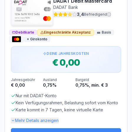
DADAT Debit Mastercard
ZINSFREIE ZEIT
DADAT Bank
0 Tage
3,4
Befriedigend
Voraussetzungen
Debitkarte
MINDESTALTER
Eingeschränkte Akzeptanz
MINDESTEINKOMMEN
🎫
Basis
ab 18 Jahren
ab € 0,00/Monat
+ Girokonto
BONITÄTSPRÜFUNG
GIROKONTO
DEINE JAHRESKOSTEN
Erforderlich
Erforderlich
€ 0,00
Jahresgebühr
Ausland
Bargeld
€ 0,00
0,75%
0,75%, min. € 3
Nur mit DADAT-Konto
Kein Verfügungsrahmen, Belastung sofort vom Konto
Karte kommt in 7 Tagen, keine virtuelle Karte
Mehr Details anzeigen