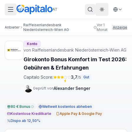
AT
Theme wechs
Raiffeisenlandesbank
Vor 1
Anbieter
|
Anzeige
Niederösterreich-Wien AG
Monat
Konto
von
Raiffeisenlandesbank Niederösterreich-Wien AG
Girokonto Bonus Komfort im Test 2026:
Gebühren & Erfahrungen
Capitalo Score:
3,7
Gut
/5
Alexander Senger
Geprüft von
80 € Bonus
Weltweit kostenlos abheben
Kostenlose Kreditkarte
Apple Pay & Google Pay
Dispo ab 12,50%