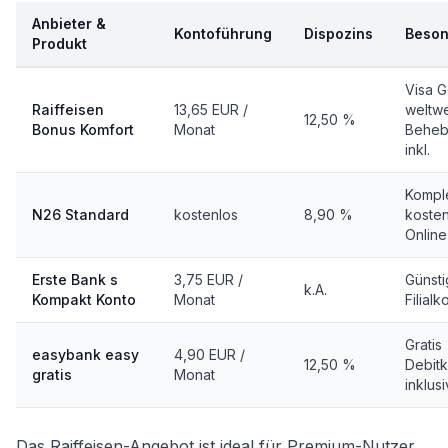
Anbieter &
Kontoführung
Dispozins
Beson
Produkt
Visa G
Raiffeisen
13,65 EUR /
weltwe
12,50 %
Bonus Komfort
Monat
Beheb
inkl.
Komple
N26 Standard
kostenlos
8,90 %
koste
Online
Erste Bank s
3,75 EUR /
Günst
k.A.
Kompakt Konto
Monat
Filialk
Gratis
easybank easy
4,90 EUR /
12,50 %
Debitk
gratis
Monat
inklus
Das Raiffeisen-Angebot ist ideal für Premium-Nutzer.