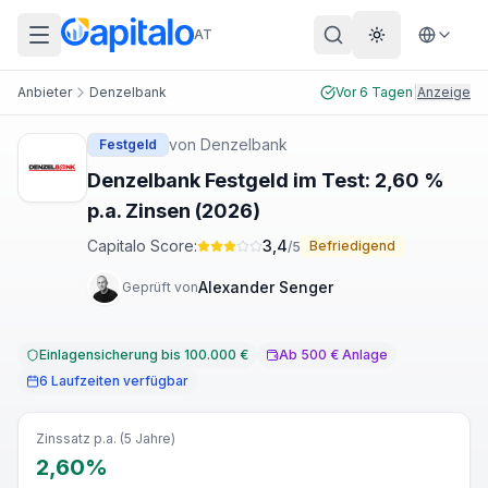
AT
Theme wechs
Anbieter
Denzelbank
Vor 6 Tagen
|
Anzeige
von
Denzelbank
Festgeld
Denzelbank Festgeld im Test: 2,60 %
p.a. Zinsen (2026)
Capitalo Score:
3,4
Befriedigend
/5
Alexander Senger
Geprüft von
Einlagensicherung bis 100.000 €
Ab 500 € Anlage
6 Laufzeiten verfügbar
Zinssatz p.a. (5 Jahre)
2,60%