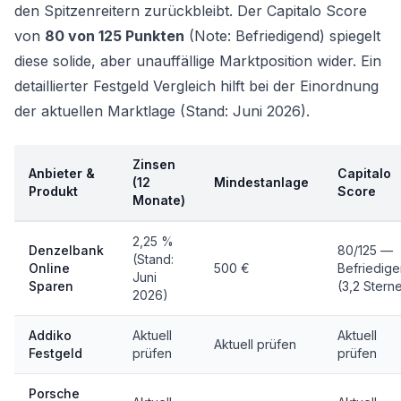
den Spitzenreitern zurückbleibt. Der Capitalo Score
von
80 von 125 Punkten
(Note: Befriedigend) spiegelt
diese solide, aber unauffällige Marktposition wider. Ein
detaillierter
Festgeld Vergleich
hilft bei der Einordnung
der aktuellen Marktlage (Stand: Juni 2026).
Zinsen
Anbieter &
Capitalo
(12
Mindestanlage
Produkt
Score
Monate)
2,25 %
Denzelbank
80/125 —
(Stand:
Online
500 €
Befriedig
Juni
Sparen
(3,2 Stern
2026)
Addiko
Aktuell
Aktuell
Aktuell prüfen
Festgeld
prüfen
prüfen
Porsche