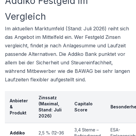
Addiko Festgeld im
Vergleich
Im aktuellen Marktumfeld (Stand: Juli 2026) reiht sich
das Angebot im Mittelfeld ein. Wer
Festgeld Zinsen
vergleicht, findet je nach Anlagesumme und Laufzeit
passende Alternativen. Die Addiko Bank punktet vor
allem bei der Sicherheit und Steuereinfachheit,
während Mitbewerber wie die BAWAG bei sehr langen
Laufzeiten flexibler aufgestellt sind.
Zinssatz
Anbieter
(Maximal,
Capitalo
&
Besonderhe
Stand: Juli
Score
Produkt
2026)
3,4 Sterne –
ESA-
Addiko
2,5 % (12–36
Befriedigend
Einlagensic