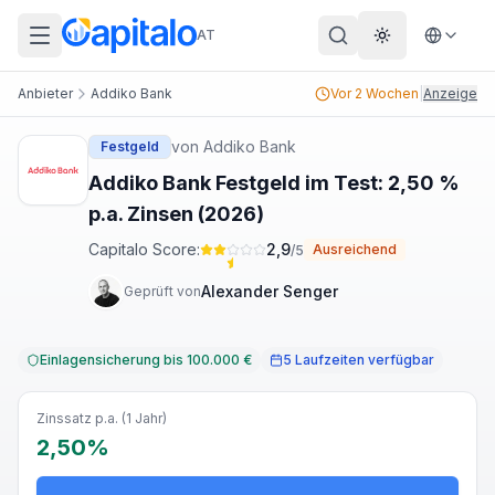
AT
Theme wechs
Anbieter
Addiko Bank
Vor 2 Wochen
|
Anzeige
von
Addiko Bank
Festgeld
Addiko Bank Festgeld im Test: 2,50 %
p.a. Zinsen (2026)
Capitalo Score:
2,9
Ausreichend
/5
Alexander Senger
Geprüft von
Einlagensicherung bis 100.000 €
5 Laufzeiten verfügbar
Zinssatz p.a. (1 Jahr)
2,50%