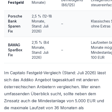
Festgeld
Monate)
(86/125)
steuereinfac
Porsche
2,5 % (12–18
Bank
Monate,
Klassisches
–
Sparen
Stand: Juli
ohne Extras
Fix
2026)
2,15 % (84
Laufzeiten b
BAWAG
Monate,
Monate mögl
SparBox
–
Stand: Juli
Mindestanla
Fix
2026)
100 EUR
Im Capitalo Festgeld-Vergleich (Stand: Juli 2026) lässt
sich das Addiko Angebot tagesaktuell mit anderen
österreichischen Anbietern vergleichen. Wer einen
umfassenden Überblick sucht, sollte neben dem
Zinssatz auch die Mindestanlage von 5.000 EUR und
die maximale Laufzeit von 36 Monaten als