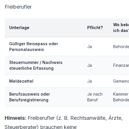
Freiberufler
Wo be
Unterlage
Pflicht?
ich das
Gültiger Reisepass oder
Ja
Behörd
Personalausweis
Steuernummer / Nachweis
Ja
Finanza
steuerliche Erfassung
Meldezettel
Ja
Gemein
Berufsausweis oder
Je nach
Kammer 
Berufsregistrierung
Beruf
Behörd
Hinweis:
Freiberufler (z. B. Rechtsanwälte, Ärzte,
Steuerberater) brauchen keine