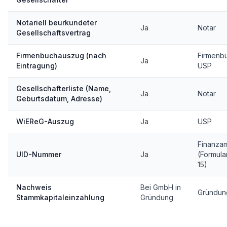
Notariell beurkundeter
Ja
Notar
Gesellschaftsvertrag
Firmenbuchauszug (nach
Firmenbu
Ja
Eintragung)
USP
Gesellschafterliste (Name,
Ja
Notar
Geburtsdatum, Adresse)
WiEReG-Auszug
Ja
USP
Finanza
UID-Nummer
Ja
(Formula
15)
Nachweis
Bei GmbH in
Gründun
Stammkapitaleinzahlung
Gründung