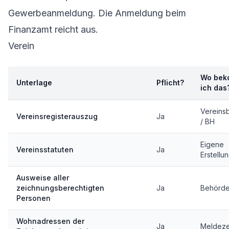
Gewerbeanmeldung. Die Anmeldung beim
Finanzamt reicht aus.
Verein
Wo be
Unterlage
Pflicht?
ich das
Vereins
Vereinsregisterauszug
Ja
/ BH
Eigene
Vereinsstatuten
Ja
Erstellu
Ausweise aller
zeichnungsberechtigten
Ja
Behörd
Personen
Wohnadressen der
Ja
Meldeze