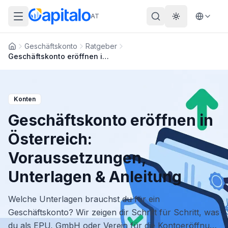
AT
Theme wechs
Geschäftskonto
Ratgeber
Startseite
Geschäftskonto eröffnen in Österreich: Voraussetzungen, Unterlagen & Anleitung
Konten
Geschäftskonto eröffnen in
Österreich:
Voraussetzungen,
Unterlagen & Anleitung
Welche Unterlagen brauchst du für ein
Geschäftskonto? Wir zeigen dir Schritt für Schritt, was
du als EPU, GmbH oder Verein für die Kontoeröffnung