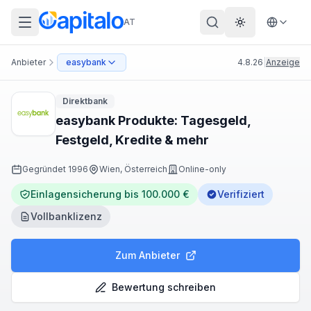
AT
Theme wechs
Anbieter
easybank
4.8.26
|
Anzeige
Direktbank
easybank Produkte: Tagesgeld,
Festgeld, Kredite & mehr
Gegründet
1996
Wien, Österreich
Online-only
Einlagensicherung bis 100.000 €
Verifiziert
Vollbanklizenz
Zum Anbieter
Bewertung schreiben