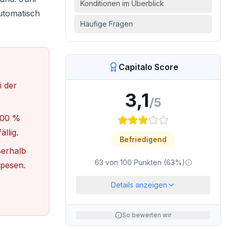
Konditionen im Überblick
automatisch
Häufige Fragen
Capitalo Score
i der
3,1
/5
,00 %
llig.
Befriedigend
erhalb
63
von
100
Punkten (
63
%)
Spesen.
Details anzeigen
So bewerten wir