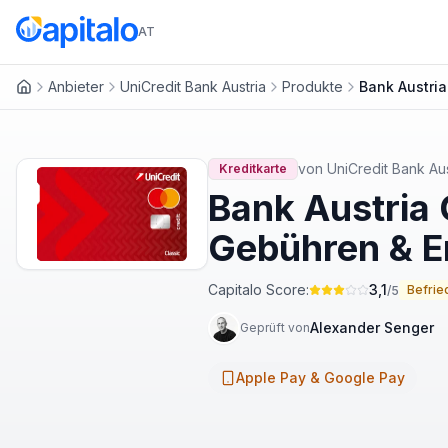
AT
Anbieter
UniCredit Bank Austria
Produkte
Bank Austria
Startseite
von
UniCredit Bank Aus
Kreditkarte
Bank Austria 
Gebühren & E
Capitalo Score:
3,1
Befrie
/5
Alexander Senger
Geprüft von
Apple Pay & Google Pay