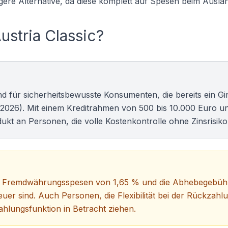
igere Alternative, da diese komplett auf Spesen beim Ausla
ustria Classic?
end für sicherheitsbewusste Konsumenten, die bereits ein
Gi
i 2026). Mit einem Kreditrahmen von 500 bis 10.000 Euro u
ukt an Personen, die volle Kostenkontrolle ohne Zinsrisik
da die Fremdwährungsspesen von 1,65 % und die Abhebegebü
r sind. Auch Personen, die Flexibilität bei der Rückzahl
zahlungsfunktion
in Betracht ziehen.