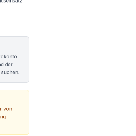
ndseinsatz
rokonto
nd der
o suchen.
hr von
ung