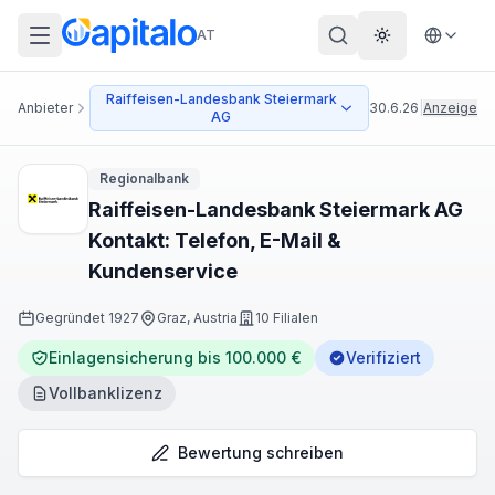
AT
Theme wechs
Raiffeisen-Landesbank Steiermark
Anbieter
30.6.26
|
Anzeige
AG
Regionalbank
Raiffeisen-Landesbank Steiermark AG
Kontakt: Telefon, E-Mail &
Kundenservice
Gegründet
1927
Graz, Austria
10 Filialen
Einlagensicherung bis 100.000 €
Verifiziert
Vollbanklizenz
Bewertung schreiben