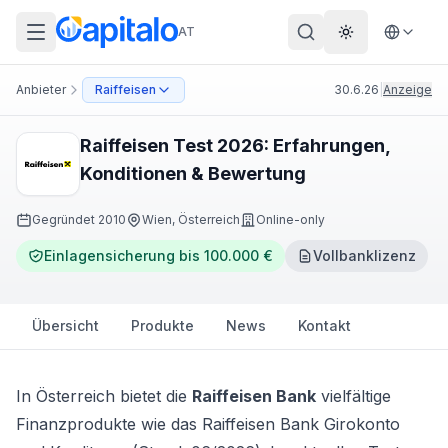
AT
Theme wechs
Anbieter
Raiffeisen
30.6.26
|
Anzeige
Raiffeisen Test 2026: Erfahrungen,
Konditionen & Bewertung
Gegründet
2010
Wien, Österreich
Online-only
Einlagensicherung bis 100.000 €
Vollbanklizenz
Übersicht
Produkte
News
Kontakt
In Österreich bietet die
Raiffeisen Bank
vielfältige
Finanzprodukte wie das Raiffeisen Bank Girokonto