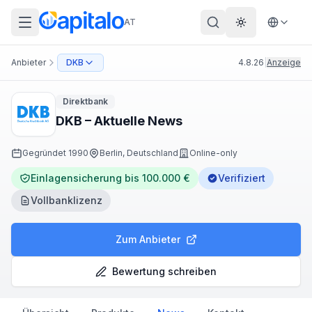
AT
Theme wechs
Anbieter
DKB
4.8.26
|
Anzeige
Direktbank
DKB – Aktuelle News
Gegründet
1990
Berlin, Deutschland
Online-only
Einlagensicherung bis 100.000 €
Verifiziert
Vollbanklizenz
Zum Anbieter
Bewertung schreiben