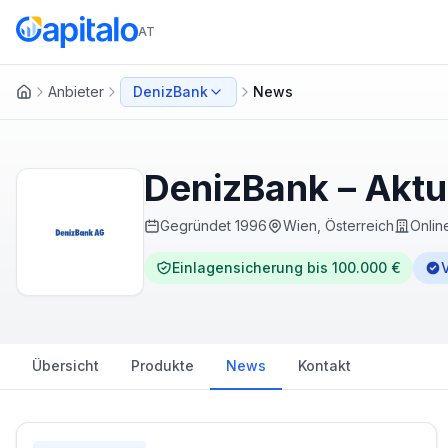
AT
Anbieter
DenizBank
News
Startseite
DenizBank – Aktu
Gegründet
1996
Wien, Österreich
Onlin
Einlagensicherung bis 100.000 €
V
Übersicht
Produkte
News
Kontakt