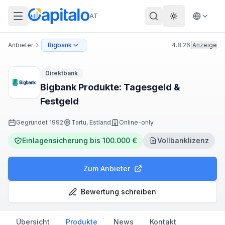
AT
Theme wechs
Anbieter
Bigbank
4.8.26
|
Anzeige
Direktbank
Bigbank Produkte: Tagesgeld &
Festgeld
Gegründet
1992
Tartu, Estland
Online-only
Einlagensicherung bis 100.000 €
Vollbanklizenz
Zum Anbieter
Bewertung schreiben
Übersicht
Produkte
News
Kontakt