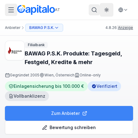
AT
Theme wechs
Anbieter
BAWAG P.S.K.
4.8.26
|
Anzeige
Filialbank
BAWAG P.S.K. Produkte: Tagesgeld,
Festgeld, Kredite & mehr
Gegründet
2005
Wien, Österreich
Online-only
Einlagensicherung bis 100.000 €
Verifiziert
Vollbanklizenz
Zum Anbieter
Bewertung schreiben