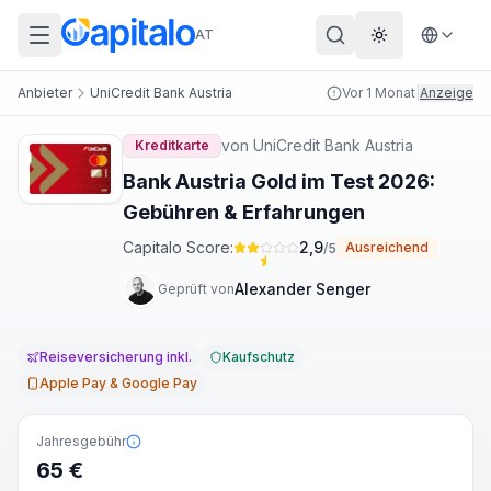
AT
Theme wechs
Anbieter
UniCredit Bank Austria
Vor 1 Monat
|
Anzeige
von
UniCredit Bank Austria
Kreditkarte
Bank Austria Gold im Test 2026:
Gebühren & Erfahrungen
Capitalo Score:
2,9
Ausreichend
/5
Alexander Senger
Geprüft von
Reiseversicherung inkl.
Kaufschutz
Apple Pay & Google Pay
Jahresgebühr
65 €