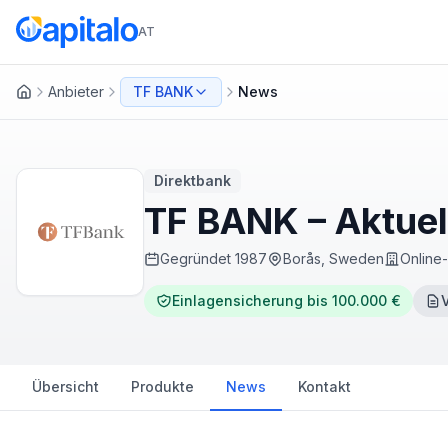
AT
Anbieter
TF BANK
News
Startseite
Direktbank
TF BANK – Aktue
Gegründet
1987
Borås, Sweden
Online
Einlagensicherung bis 100.000 €
Übersicht
Produkte
News
Kontakt