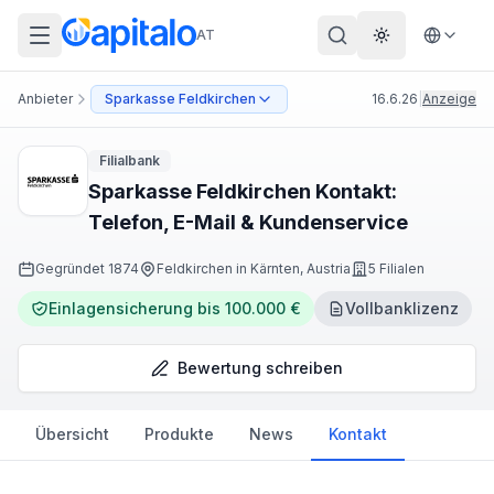
AT
Theme wechs
Anbieter
Sparkasse Feldkirchen
16.6.26
|
Anzeige
Filialbank
Sparkasse Feldkirchen Kontakt:
Telefon, E-Mail & Kundenservice
Gegründet
1874
Feldkirchen in Kärnten, Austria
5 Filialen
Einlagensicherung bis 100.000 €
Vollbanklizenz
Bewertung schreiben
Übersicht
Produkte
News
Kontakt