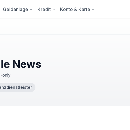
Geldanlage
Kredit
Konto & Karte
lle News
e-only
anzdienstleister