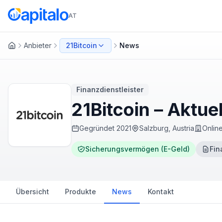
AT
Anbieter
21Bitcoin
News
Startseite
Finanzdienstleister
21Bitcoin – Aktue
Gegründet
2021
Salzburg, Austria
Onlin
Sicherungsvermögen (E-Geld)
Fin
Übersicht
Produkte
News
Kontakt