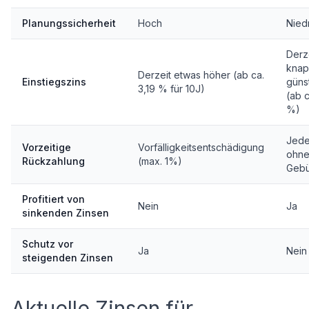
Planungssicherheit
Hoch
Nied
Derz
kna
Derzeit etwas höher (ab ca.
Einstiegszins
güns
3,19 % für 10J)
(ab c
%)
Jede
Vorzeitige
Vorfälligkeitsentschädigung
ohn
Rückzahlung
(max. 1%)
Gebü
Profitiert von
Nein
Ja
sinkenden Zinsen
Schutz vor
Ja
Nein
steigenden Zinsen
Aktuelle Zinsen für