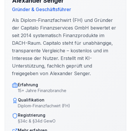
Alexander Senger
Gründer & Geschäftsführer
Als Diplom-Finanzfachwirt (FH) und Gründer
der Capitalo Finanzservices GmbH bewertet er
seit 2014 systematisch Finanzprodukte im
DACH-Raum. Capitalo steht für unabhängige,
transparente Vergleiche – kostenlos und im
Interesse der Nutzer. Erstellt mit KI-
Unterstützung, fachlich geprüft und
freigegeben von Alexander Senger.
Erfahrung
15+ Jahre Finanzbranche
Qualifikation
Diplom-Finanzfachwirt (FH)
Registrierung
§34c & §34d GewO
Mehr erfahren