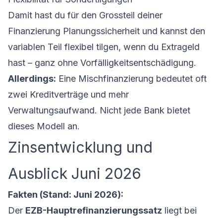
Damit hast du für den Grossteil deiner
Finanzierung Planungssicherheit und kannst den
variablen Teil flexibel tilgen, wenn du Extrageld
hast – ganz ohne Vorfälligkeitsentschädigung.
Allerdings:
Eine Mischfinanzierung bedeutet oft
zwei Kreditverträge und mehr
Verwaltungsaufwand. Nicht jede Bank bietet
dieses Modell an.
Zinsentwicklung und
Ausblick Juni 2026
Fakten (Stand: Juni 2026):
Der
EZB-Hauptrefinanzierungssatz
liegt bei