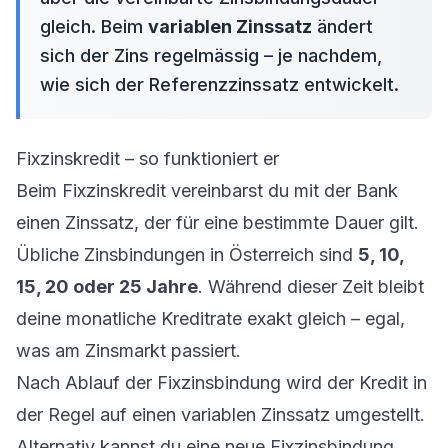
gleich. Beim
variablen Zinssatz
ändert
sich der Zins regelmässig – je nachdem,
wie sich der Referenzzinssatz entwickelt.
Fixzinskredit – so funktioniert er
Beim Fixzinskredit vereinbarst du mit der Bank
einen Zinssatz, der für eine bestimmte Dauer gilt.
Übliche Zinsbindungen in Österreich sind
5, 10,
15, 20 oder 25 Jahre
. Während dieser Zeit bleibt
deine monatliche Kreditrate exakt gleich – egal,
was am Zinsmarkt passiert.
Nach Ablauf der Fixzinsbindung wird der Kredit in
der Regel auf einen variablen Zinssatz umgestellt.
Alternativ kannst du eine neue Fixzinsbindung