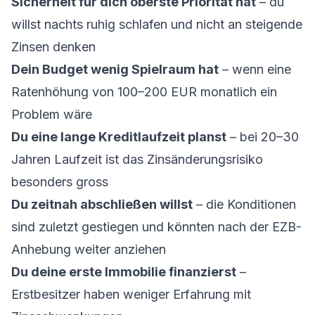
Sicherheit für dich oberste Priorität hat
– du
willst nachts ruhig schlafen und nicht an steigende
Zinsen denken
Dein Budget wenig Spielraum hat
– wenn eine
Ratenhöhung von 100–200 EUR monatlich ein
Problem wäre
Du eine lange Kreditlaufzeit planst
– bei 20–30
Jahren Laufzeit ist das Zinsänderungsrisiko
besonders gross
Du zeitnah abschließen willst
– die Konditionen
sind zuletzt gestiegen und könnten nach der EZB-
Anhebung weiter anziehen
Du deine erste Immobilie finanzierst
–
Erstbesitzer haben weniger Erfahrung mit