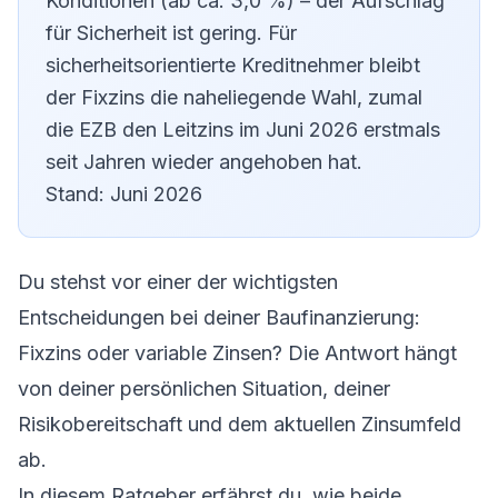
Konditionen (ab ca. 3,0 %) – der Aufschlag
für Sicherheit ist gering. Für
sicherheitsorientierte Kreditnehmer bleibt
der Fixzins die naheliegende Wahl, zumal
die EZB den Leitzins im Juni 2026 erstmals
seit Jahren wieder angehoben hat.
Stand: Juni 2026
Du stehst vor einer der wichtigsten
Entscheidungen bei deiner
Baufinanzierung
:
Fixzins oder variable Zinsen? Die Antwort hängt
von deiner persönlichen Situation, deiner
Risikobereitschaft und dem aktuellen Zinsumfeld
ab.
In diesem Ratgeber erfährst du, wie beide