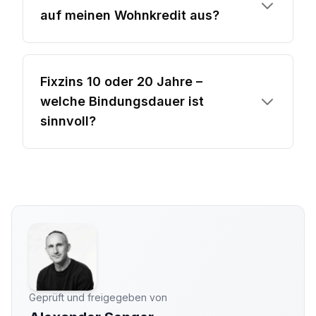
auf meinen Wohnkredit aus?
Fixzins 10 oder 20 Jahre –
welche Bindungsdauer ist
sinnvoll?
Geprüft und freigegeben von