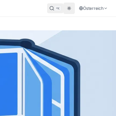
Österreich
K
⌘
Theme wechseln