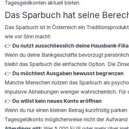
Tagesgeldkonten aktuell bieten.
Das Sparbuch hat seine Berech
Das Sparbuch ist in Österreich ein Traditionsprodukt
wie vor Sinn macht:
👉
Du nutzt ausschliesslich deine Hausbank-Filia
Wenn du deine Bankgeschäfte bevorzugt persönlich 
bleibt das Sparbuch die einfachste Option. Die Zins
👉
Du möchtest Ausgaben bewusst begrenzen
Manche Menschen nutzen das Sparbuch als psycholog
impulsive Abhebungen weniger wahrscheinlich. Für di
👉
Du willst kein neues Konto eröffnen
Wenn du nur einen kleinen Betrag kurzfristig parken
Tagesgeldkonto möglicherweise nicht der Aufwand we
Allerdings gilt:
Wer 5.000 EUR oder mehr über mehre