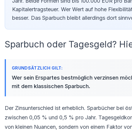
Jahr. Beide Formen sind bis 100.000 EUR pro Bank
Kapitalertragsteuer. Wer Wert auf hohe Flexibili
besser. Das Sparbuch bleibt allerdings dort sinnv
Sparbuch oder Tagesgeld? Hier
Wer sein Erspartes bestmöglich verzinsen möch
mit dem klassischen Sparbuch.
Der Zinsunterschied ist erheblich. Sparbücher bei ö
zwischen 0,05 % und 0,5 % pro Jahr. Tagesgeldkont
von kleinen Nuancen, sondern von einem Faktor von 