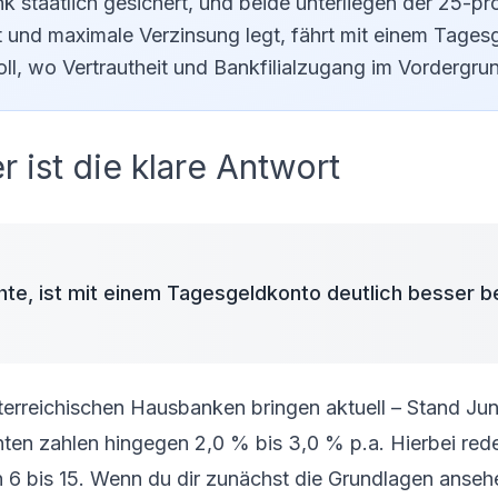
 staatlich gesichert, und beide unterliegen der 25-pr
tät und maximale Verzinsung legt, fährt mit einem Tage
oll, wo Vertrautheit und Bankfilialzugang im Vordergru
 ist die klare Antwort
te, ist mit einem Tagesgeldkonto deutlich besser be
sterreichischen Hausbanken bringen aktuell – Stand Ju
en zahlen hingegen 2,0 % bis 3,0 % p.a. Hierbei rede
6 bis 15. Wenn du dir zunächst die Grundlagen ansehen