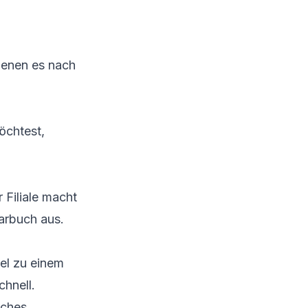
 denen es nach
öchtest,
Filiale macht
arbuch aus.
sel zu einem
hnell.
sches