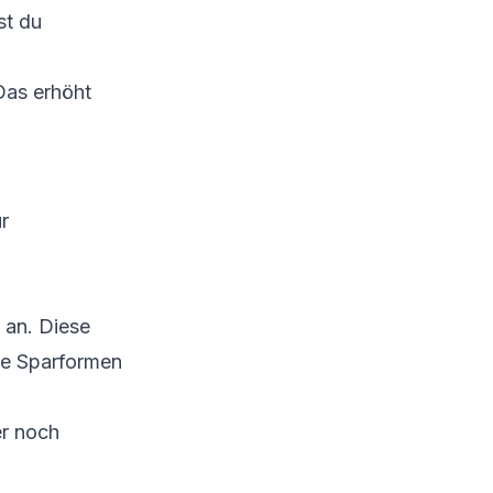
st du
Das erhöht
r
 an. Diese
ide Sparformen
r noch