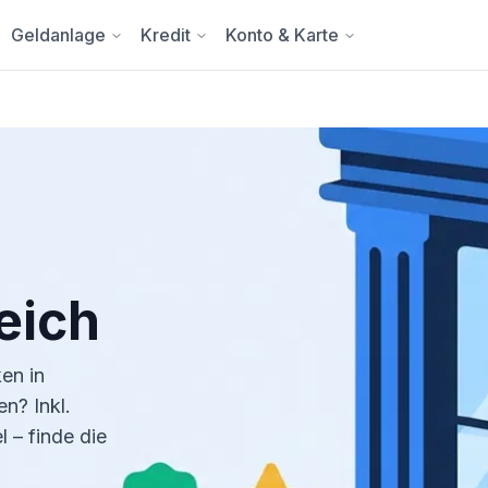
Geldanlage
Kredit
Konto & Karte
eich
en in
n? Inkl.
 – finde die