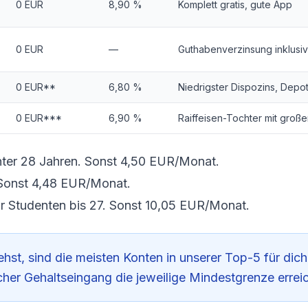
0 EUR
8,90 %
Komplett gratis, gute App
0 EUR
—
Guthabenverzinsung inklusi
0 EUR**
6,80 %
Niedrigster Dispozins, Depot
0 EUR***
6,90 %
Raiffeisen-Tochter mit gro
ter 28 Jahren. Sonst 4,50 EUR/Monat.
Sonst 4,48 EUR/Monat.
r Studenten bis 27. Sonst 10,05 EUR/Monat.
st, sind die meisten Konten in unserer Top-5 für dich
icher Gehaltseingang die jeweilige Mindestgrenze erreic