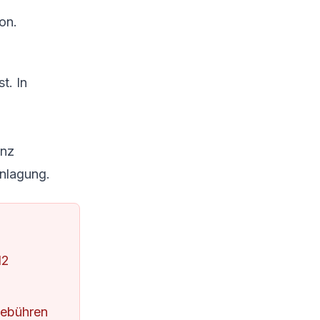
ion.
t. In
anz
anlagung.
12
gebühren