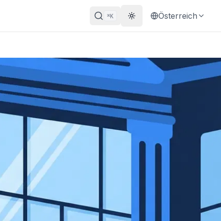
Österreich
K
⌘
Theme wechseln