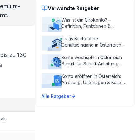
remium-
Verwandte Ratgeber
mmt.
Was ist ein Girokonto? –
Definition, Funktionen &
Kontoarten in Österreich
Gratis Konto ohne
Gehaltseingang in Österreich
2026
 bis zu 130
Konto wechseln in Österreich:
Schritt-für-Schritt-Anleitung
s
2026
Konto eröffnen in Österreich:
Anleitung, Unterlagen & Kosten
2026
Alle Ratgeber
als