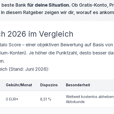
ie beste Bank
für deine Situation
. Ob
Gratis-Konto
, P
: In diesem Ratgeber zeigen wir dir, worauf es anko
ch 2026 im Vergleich
alo Score – einer objektiven Bewertung auf Basis von
um-Konten). Je höher die Punktzahl, desto besser da
en.
eich (Stand: Juni 2026):
Gebühr/Monat
Dispozins
Besonderheit
Weltweit kostenlos abheben 
0 EUR*
8,51 %
Aktivkunde