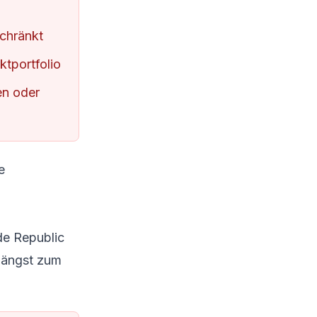
chränkt
ktportfolio
en oder
e
de Republic
 längst zum