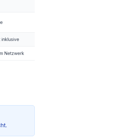
ve
 inklusive
ßem Netzwerk
ht.