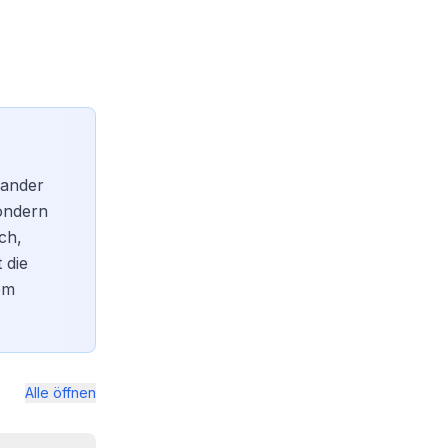
xander
sondern
ch,
 die
em
Alle öffnen