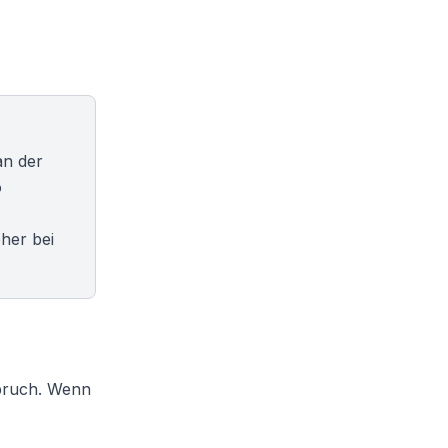
an der
o
eher bei
spruch. Wenn