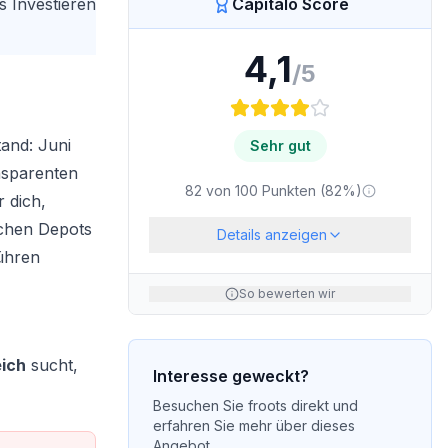
s Investieren
Capitalo Score
4,1
/5
tand: Juni
Sehr gut
nsparenten
82
von
100
Punkten (
82
%)
 dich,
achen Depots
Details anzeigen
bühren
So bewerten wir
eich
sucht,
Interesse geweckt?
Besuchen Sie
froots
direkt und
erfahren Sie mehr über dieses
Angebot.