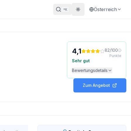
Österreich
K
⌘
Theme wechseln
4,1
82
/
100
Punkte
Sehr gut
Bewertungsdetails
Zum Angebot