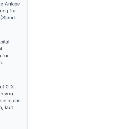
ie Anlage
lung für
 (Stand:
pital
ot-
 für
n.
auf 0 %
en von
el in das
, laut