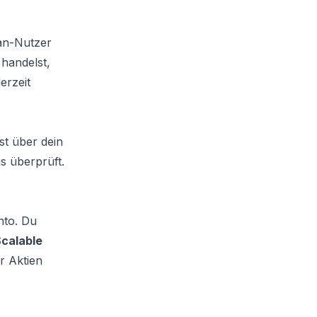
lan-Nutzer
handelst,
derzeit
st über dein
s überprüft.
to. Du
calable
r Aktien