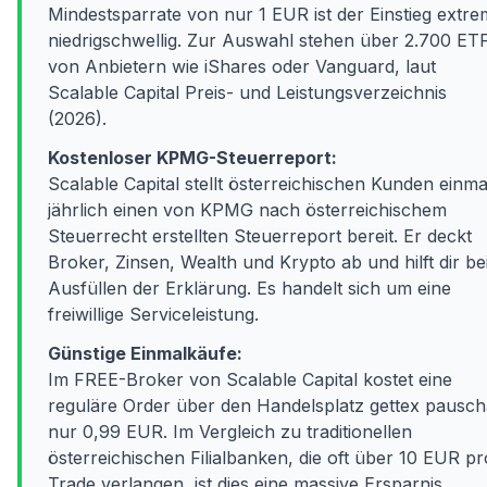
Mindestsparrate von nur 1 EUR ist der Einstieg extre
niedrigschwellig. Zur Auswahl stehen über 2.700 ET
von Anbietern wie iShares oder Vanguard, laut
Scalable Capital Preis- und Leistungsverzeichnis
(2026).
Kostenloser KPMG-Steuerreport:
Scalable Capital stellt österreichischen Kunden einma
jährlich einen von KPMG nach österreichischem
Steuerrecht erstellten Steuerreport bereit. Er deckt
Broker, Zinsen, Wealth und Krypto ab und hilft dir b
Ausfüllen der Erklärung. Es handelt sich um eine
freiwillige Serviceleistung.
Günstige Einmalkäufe:
Im FREE-Broker von Scalable Capital kostet eine
reguläre Order über den Handelsplatz gettex pausch
nur 0,99 EUR. Im Vergleich zu traditionellen
österreichischen Filialbanken, die oft über 10 EUR pr
Trade verlangen, ist dies eine massive Ersparnis.