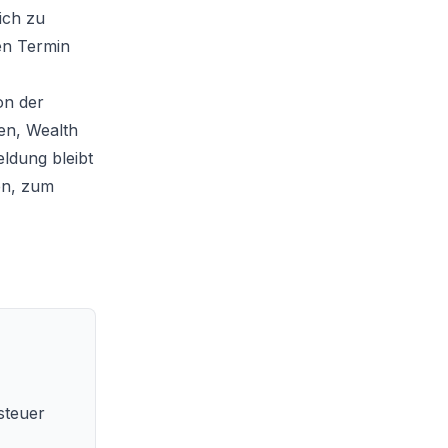
ich zu
hen Termin
on der
en, Wealth
eldung bleibt
en
, zum
gsteuer