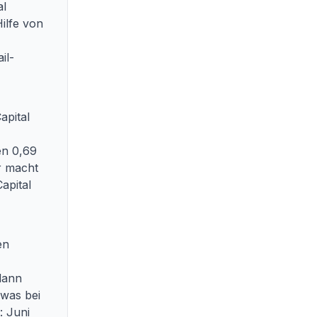
al
ilfe von
il-
apital
en 0,69
r macht
apital
en
dann
 was bei
: Juni