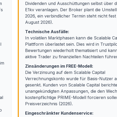
m
Dividenden und Ausschüttungen selbst über d
Fs
E1kv veranlagen. Der Broker plant die Umstel
2026, ein verbindlicher Termin steht nicht fest
August 2026).
Technische Ausfälle:
In volatilen Marktphasen kann die Scalable Ca
l
Plattform überlastet sein. Dies wird in Trustpil
Bewertungen wiederholt thematisiert und kann
aktive Trader zu finanziellen Nachteilen führe
eim
Zinsänderungen im FREE-Modell:
Die Verzinsung auf dem Scalable Capital
Verrechnungskonto wurde für Basis-Nutzer 
gesenkt. Kunden von Scalable Capital bericht
unangekündigten Anpassungen, die den Wechs
al
kostenpflichtige PRIME-Modell forcieren sollen
Preisverzeichnis (2026).
o
Eingeschränkter Kundenservice: