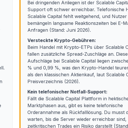
Bei dringenden Anliegen ist der Scalable Capit
Support oft schwer erreichbar. Telefonische H
Scalable Capital fehlt weitgehend, und Nutzer
bemängeln langsame Reaktionszeiten bei E-Ma
r
Anfragen (Stand: Juni 2026).
Versteckte Krypto-Gebühren:
Beim Handel mit Krypto-ETPs über Scalable C
fallen zusätzliche Spread-Zuschläge an. Diese
Aufschläge bei Scalable Capital liegen zwisch
l.
% und 0,99 %, was den Krypto-Handel teure
als den klassischen Aktienkauf, laut Scalable C
en
Preisverzeichnis (2026).
Kein telefonischer Notfall-Support:
Fällt die Scalable Capital Plattform in hektisch
e
Marktphasen aus, gibt es keine telefonische
Orderannahme als Rückfalllösung. Du musst 
warten, bis die Server wieder erreichbar sind,
zeitkritischen Trades ein Risiko darstellt (Stand