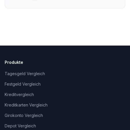
Interesse der Nutzer. Erstellt mit KI-
Unterstützung, fachlich geprüft und
freigegeben von Alexander Senger.
Produkte
Tagesgeld Vergleich
Festgeld Vergleich
Kreditvergleich
Kreditkarten Vergleich
Girokonto Vergleich
Depot Vergleich