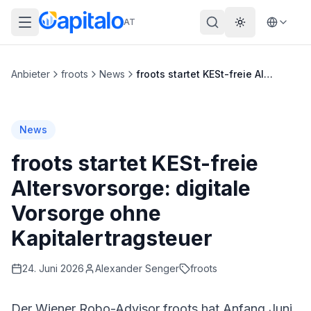
AT
Theme wechs
Anbieter
froots
News
froots startet KESt-freie Altersvorsorge: digitale Vorsorge ohne Kapitalertragsteuer
News
froots startet KESt-freie
Altersvorsorge: digitale
Vorsorge ohne
Kapitalertragsteuer
24. Juni 2026
Alexander
Senger
froots
Der Wiener Robo-Advisor
froots
hat Anfang Juni