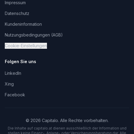
Impressum
Datenschutz
Kundeninformation
Nutzungsbedingungen (AGB)
Cookie-Einstellungen
Folgen Sie uns
LinkedIn
Xing
Facebook
©
2026
Capitalo. Alle Rechte vorbehalten.
Die Inhalte auf capitalo.
at
dienen ausschließlich der Information und
stellen keine Finanz-, Anlage- oder Versicherungsberatung dar. Alle