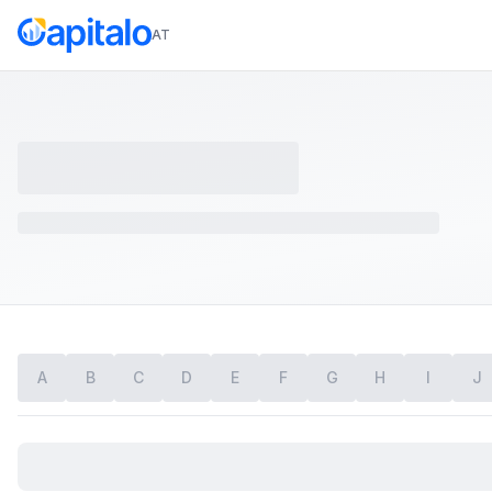
AT
A
B
C
D
E
F
G
H
I
J