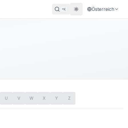
Österreich
K
⌘
Theme wechseln
U
V
W
X
Y
Z