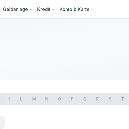
Geldanlage
Kredit
Konto & Karte
K
L
M
N
O
P
Q
R
S
T