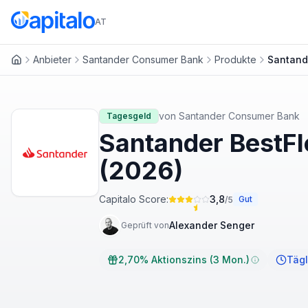
AT
Anbieter
Santander Consumer Bank
Produkte
Santand
Startseite
von
Santander Consumer Bank
Tagesgeld
Santander BestFle
(2026)
Capitalo Score:
3,8
Gut
/5
Alexander Senger
Geprüft von
2,70% Aktionszins (3 Mon.)
Tägl