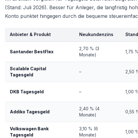
(Stand: Juli 2026). Besser für Anleger, die langfristig ho
Konto punktet hingegen durch die bequeme steuereinfach
Anbieter & Produkt
Neukundenzins
Stand
2,70 % (3
Santander BestFlex
1,75 
Monate)
Scalable Capital
–
2,50 
Tagesgeld
DKB Tagesgeld
–
1,00 
2,40 % (4
Addiko Tagesgeld
0,55 
Monate)
Volkswagen Bank
3,10 % (6
1,00 
Tagesgeld
Monate)