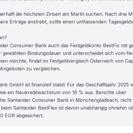
 dauerhaft die höchsten Zinsen am Markt suchen. Nach drei 
öhere Erträge anstrebt, sollte einen umfassenden
Tagesgeldv
an?
nder Consumer Bank auch das Festgeldkonto BestFix mit ge
er gewählten Bindungsdauer und unterscheidet sich vom fle
hmen möchte, findet im
Festgeldvergleich Österreich
von Cap
 Angeboten zu vergleichen.
 GmbH ist finanziell stabil: Für das Geschäftsjahr 2025 w
ie ein Neukreditwachstum von 16 % aus. Berichte über
utsche Santander Consumer Bank in Mönchengladbach, nicht 
n beim Santander BestFlex ist davon unabhängig ohnehin üb
00 EUR abgesichert.