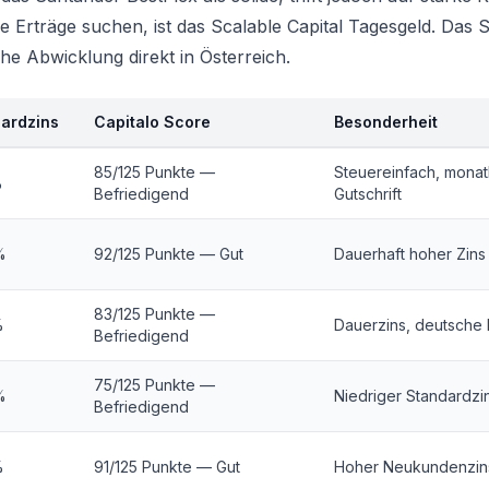
he Erträge suchen, ist das
Scalable Capital Tagesgeld
. Das 
e Abwicklung direkt in Österreich.
ardzins
Capitalo Score
Besonderheit
85/125 Punkte —
Steuereinfach, monat
%
Befriedigend
Gutschrift
%
92/125 Punkte — Gut
Dauerhaft hoher Zins
83/125 Punkte —
%
Dauerzins, deutsche
Befriedigend
75/125 Punkte —
%
Niedriger Standardzi
Befriedigend
%
91/125 Punkte — Gut
Hoher Neukundenzin