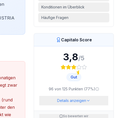
den
Konditionen im Überblick
AUSTRIA
Häufige Fragen
Capitalo Score
3,8
/5
Gut
natigen
iegt zwar
96
von
125
Punkten (
77
%)
n (rund
Details anzeigen
nter den
t wie
So bewerten wir