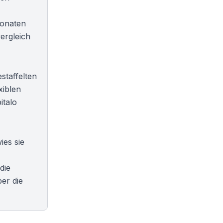
Monaten
ergleich
staffelten
xiblen
italo
ies sie
die
er die