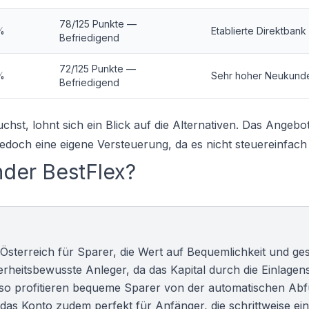
78/125 Punkte —
%
Etablierte Direktbank
Befriedigend
72/125 Punkte —
%
Sehr hoher Neukund
Befriedigend
chst, lohnt sich ein Blick auf die Alternativen. Das Angebo
jedoch eine eigene Versteuerung, da es nicht steuereinfach 
nder BestFlex?
 Österreich für Sparer, die Wert auf Bequemlichkeit und ge
erheitsbewusste Anleger, da das Kapital durch die
Einlagen
enso profitieren bequeme Sparer von der automatischen Abf
 das Konto zudem perfekt für Anfänger, die schrittweise ei