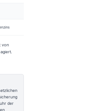
enzins
t von
agiert.
setzlichen
sicherung
uhr der
nen