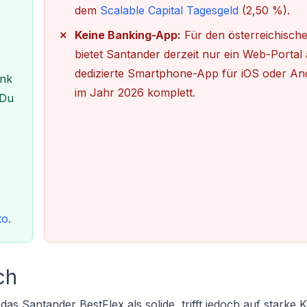
dem
Scalable Capital Tagesgeld
(2,50 %).
Keine Banking-App:
Für den österreichisch
bietet Santander derzeit nur ein Web-Portal 
dedizierte Smartphone-App für iOS oder And
ank
im Jahr 2026 komplett.
 Du
to
.
ch
 das Santander BestFlex als solide, trifft jedoch auf starke