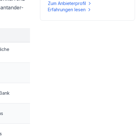
Zum Anbieterprofil
Santander-
Erfahrungen lesen
liche
 Bank
ns
s