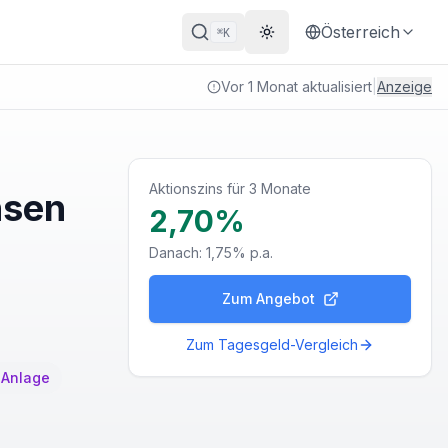
Österreich
K
⌘
Theme wechseln
Vor 1 Monat aktualisiert
|
Anzeige
Aktionszins für 3 Monate
nsen
2,70%
Danach:
1,75%
p.a.
Zum Angebot
Zum
Tagesgeld
-Vergleich
 Anlage