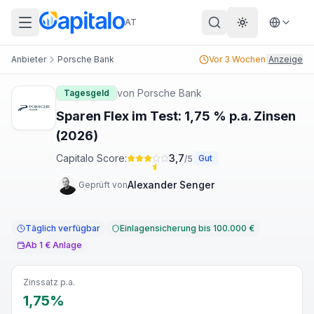
AT
Theme wechs
Anbieter
Porsche Bank
Vor 3 Wochen
|
Anzeige
von
Porsche Bank
Tagesgeld
Sparen Flex im Test: 1,75 % p.a. Zinsen
(2026)
Capitalo Score:
3,7
Gut
/5
Alexander Senger
Geprüft von
Täglich verfügbar
Einlagensicherung bis 100.000 €
Ab 1 € Anlage
Zinssatz p.a.
1,75%