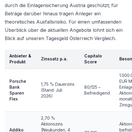
durch die Einlagensicherung Austria geschützt; für
Beträge darüber hinaus tragen Anleger ein
theoretisches Ausfallsrisiko. Für einen umfassenden
Überblick über die aktuellen Angebote lohnt sich ein
Blick auf unseren
Tagesgeld Österreich Vergleich
.
Anbieter &
Capitalo
Zinssatz p.a.
Beson
Produkt
Score
1.000
Porsche
EUR M
1,75 % Dauerzins
Bank
80/125 –
Einlag
(Stand: Juli
Sparen
Befriedigend
Aktion
2026)
Flex
monatl
Zinsgu
2,70 %
Aktionszins
Aktion
Addiko
(Neukunden, 4
befrist