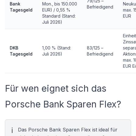
79/125 –
Bank
Mon., bis 150.000
Neuku
Befriedigend
Tagesgeld
EUR) / 0,55 %
max. 1
Standard (Stand:
EUR
Juli 2026)
Einheit
Zinssa
DKB
1,00 % (Stand:
83/125 –
separ
Tagesgeld
Juli 2026)
Befriedigend
Aktions
max. 
EUR E
Für wen eignet sich das
Porsche Bank Sparen Flex?
Das Porsche Bank Sparen Flex ist ideal für